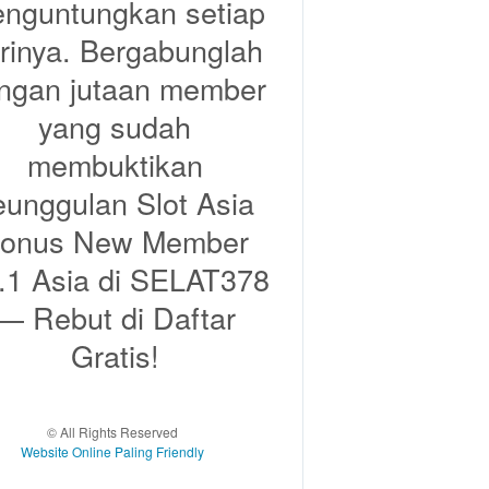
nguntungkan setiap
rinya. Bergabunglah
ngan jutaan member
yang sudah
membuktikan
eunggulan Slot Asia
onus New Member
.1 Asia di SELAT378
— Rebut di Daftar
Gratis!
© All Rights Reserved
Website Online Paling Friendly