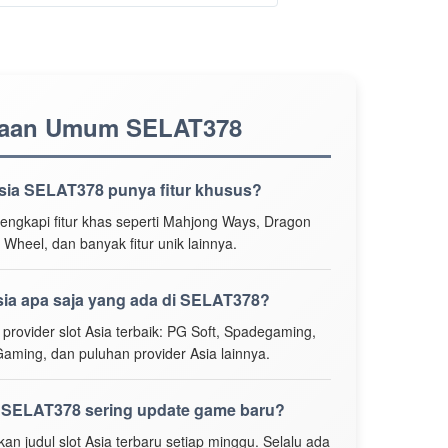
yaan Umum SELAT378
sia SELAT378 punya fitur khusus?
lengkapi fitur khas seperti Mahjong Ways, Dragon
Wheel, dan banyak fitur unik lainnya.
Asia apa saja yang ada di SELAT378?
ovider slot Asia terbaik: PG Soft, Spadegaming,
aming, dan puluhan provider Asia lainnya.
a SELAT378 sering update game baru?
 judul slot Asia terbaru setiap minggu. Selalu ada