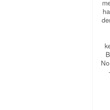
me
ha
de
k
B
No