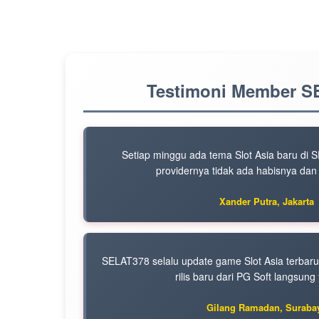
3
$
Regular License
SELECTED
Testimoni Member S
Use, by you or one client, in a single end
product which end users
are not
charged for.
The total price includes the item price and a
buyer fee.
Setiap minggu ada tema Slot Asia baru di S
333
$
Extended License
providernya tidak ada habisnya dan 
Use, by you or one client, in a single end
Xander Putra, Jakarta
product which end users
can be
charged for.
The total price includes the item price and a
buyer fee.
SELAT378 selalu update game Slot Asia terbaru 
View
rilis baru dari PG Soft langsung 
license
details
Gilang Ramadan, Suraba