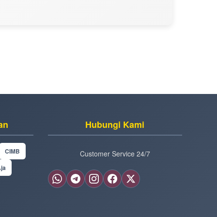
an
Hubungi Kami
CIMB
Customer Service 24/7
ja