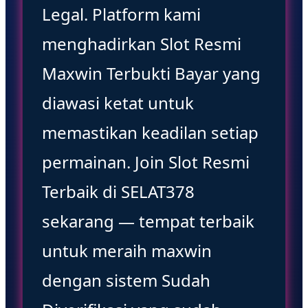
Legal. Platform kami
menghadirkan Slot Resmi
Maxwin Terbukti Bayar yang
diawasi ketat untuk
memastikan keadilan setiap
permainan. Join Slot Resmi
Terbaik di SELAT378
sekarang — tempat terbaik
untuk meraih maxwin
dengan sistem Sudah