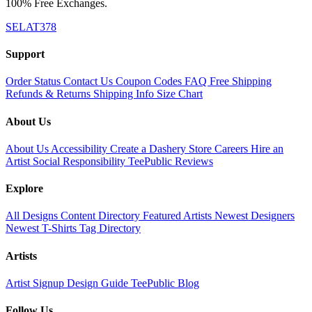
100% Free Exchanges.
SELAT378
Support
Order Status
Contact Us
Coupon Codes
FAQ
Free Shipping
Refunds & Returns
Shipping Info
Size Chart
About Us
About Us
Accessibility
Create a Dashery Store
Careers
Hire an
Artist
Social Responsibility
TeePublic Reviews
Explore
All Designs
Content Directory
Featured Artists
Newest Designers
Newest T-Shirts
Tag Directory
Artists
Artist Signup
Design Guide
TeePublic Blog
Follow Us