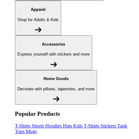
Apparel
Shop for Adults & Kids
Accessories
Express yourself with stickers and more
Home Goods
Decorate with pillows, tapestries, and more
Popular Products
T-Shirts
Shorts
Hoodies
Hats
Kids T-Shirts
Stickers
Tank
Tops
Mugs