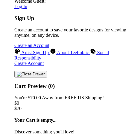
Welcome Guest!
Log In
Sign Up
Create an account to save your favorite designs for viewing
anytime, on any device.
Create an Account
Artist Sign Up
About TeePublic
Social
Responsibility
Create Account
Cart Preview (0)
You're
$70.00
Away from
FREE US Shipping!
$0
$70
Your Cart is empty...
Discover something you'll love!