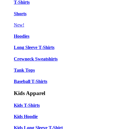
T-Shirts
Shorts
New!
Hoodies
Long Sleeve T-Shirts
Crewneck Sweatshirts
Tank Tops
Baseball T-Shirts
Kids Apparel
Kids T-Shirts
Kids Hoodie
Kids Long Sleeve T-Shirt