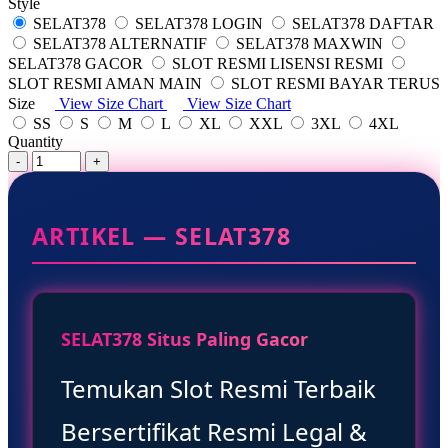
Style
SELAT378
SELAT378 LOGIN
SELAT378 DAFTAR
SELAT378 ALTERNATIF
SELAT378 MAXWIN
SELAT378 GACOR
SLOT RESMI LISENSI RESMI
SLOT RESMI AMAN MAIN
SLOT RESMI BAYAR TERUS
Size
View Size Chart
View Size Chart
SS
S
M
L
XL
XXL
3XL
4XL
Quantity
-
+
ARTIKEL — SELAT378
SELAT378 Situs Paling Gacor
Temukan Slot Resmi Terbaik
Bersertifikat Resmi Legal &