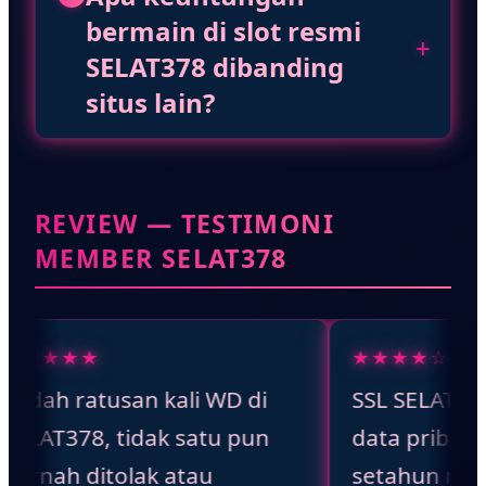
bermain di slot resmi
SELAT378 dibanding
situs lain?
REVIEW — TESTIMONI
MEMBER SELAT378
★★★★
★★★★☆
dah ratusan kali WD di
SSL SELAT378 
LAT378, tidak satu pun
data pribadiku
rnah ditolak atau
setahun main 