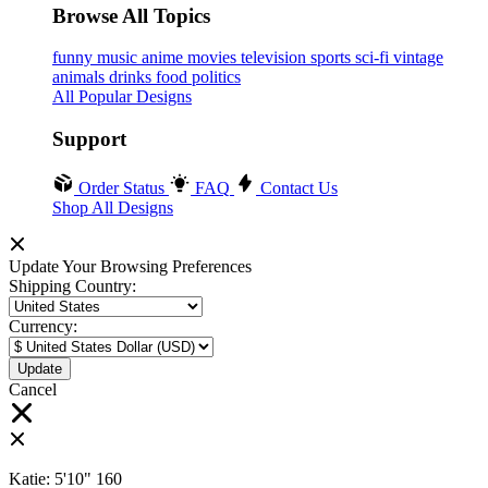
Browse All Topics
funny
music
anime
movies
television
sports
sci-fi
vintage
animals
drinks
food
politics
All Popular Designs
Support
Order Status
FAQ
Contact Us
Shop All Designs
Update Your Browsing Preferences
Shipping Country:
Currency:
Cancel
Katie:
5'10"
160