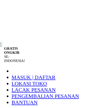
INDONESIA
GRATIS
ONGKIR
SE-
INDONESIA!
MASUK | DAFTAR
LOKASI TOKO
LACAK PESANAN
PENGEMBALIAN PESANAN
BANTUAN