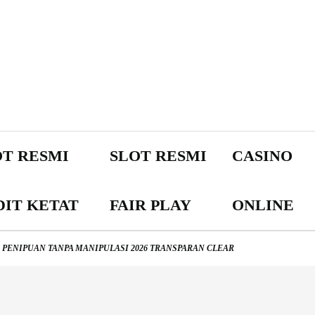
OT RESMI
SLOT RESMI
CASINO
DIT KETAT
FAIR PLAY
ONLINE
 PENIPUAN TANPA MANIPULASI 2026 TRANSPARAN CLEAR