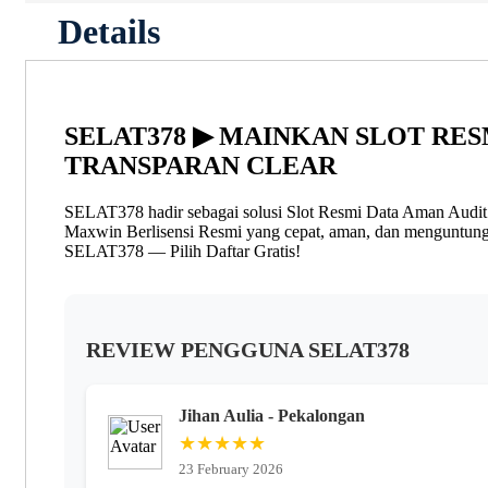
Details
SELAT378 ▶ MAINKAN SLOT RES
TRANSPARAN CLEAR
SELAT378 hadir sebagai solusi Slot Resmi Data Aman Audit 
Maxwin Berlisensi Resmi yang cepat, aman, dan menguntung
SELAT378 — Pilih Daftar Gratis!
REVIEW PENGGUNA SELAT378
Jihan Aulia - Pekalongan
★★★★★
23 February 2026