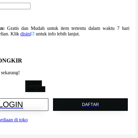
n:
Gratis dan Mudah untuk item tertentu dalam waktu 7 hari
lian. Klik
disini
untuk info lebih lanjut.
ONGKIR
 sekarang!
LOGIN
DAFTAR
LOGIN
DAFTAR
sediaan di toko