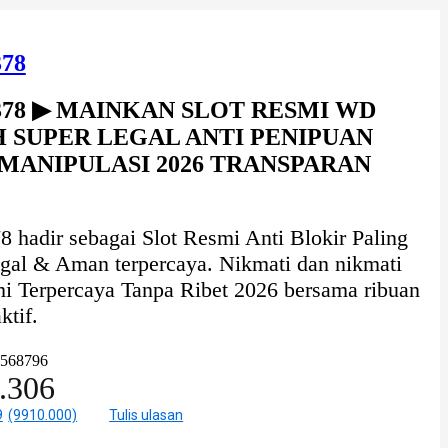
78
378 ▶ MAINKAN SLOT RESMI WD
 SUPER LEGAL ANTI PENIPUAN
MANIPULASI 2026 TRANSPARAN
hadir sebagai Slot Resmi Anti Blokir Paling
gal & Aman terpercaya. Nikmati dan nikmati
i Terpercaya Tanpa Ribet 2026 bersama ribuan
tif.
568796
.306
9
(9910.000)
Tulis ulasan