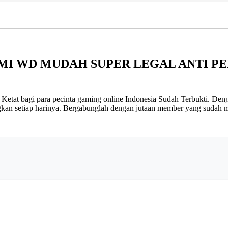
MI WD MUDAH SUPER LEGAL ANTI PE
Ketat bagi para pecinta gaming online Indonesia Sudah Terbukti. De
kan setiap harinya. Bergabunglah dengan jutaan member yang sudah 